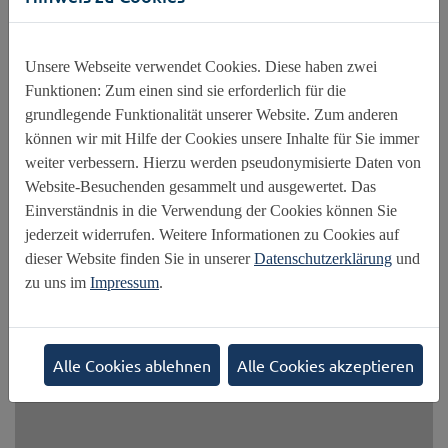
Der SCHUTZ von Kindern wird heute groß
geschrieben!
Unsere Webseite verwendet Cookies. Diese haben zwei
Auch wenn die Rechte von Kindern auf Schutz, Befähigung
Funktionen: Zum einen sind sie erforderlich für die
und Teilhabe gleichermaßen wichtig sind und nicht
grundlegende Funktionalität unserer Website. Zum anderen
gegeneinander priorisiert werden sollten, liegt der
können wir mit Hilfe der Cookies unsere Inhalte für Sie immer
Schwerpunkt der Sessions am zweiten Tag des IGF 2025 auf
weiter verbessern. Hierzu werden pseudonymisierte Daten von
dem Kinderschutz.
Website-Besuchenden gesammelt und ausgewertet. Das
26.06.2025
Einverständnis in die Verwendung der Cookies können Sie
jederzeit widerrufen. Weitere Informationen zu Cookies auf
dieser Website finden Sie in unserer
Datenschutzerklärung
und
zu uns im
Impressum
.
Alle Cookies ablehnen
Alle Cookies akzeptieren