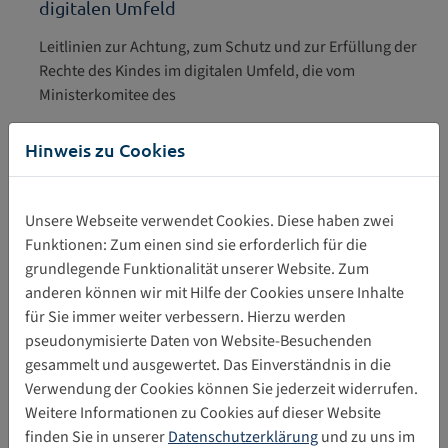
digitalen Umfeld
Leitlinien zur Achtung, zum Schutz und zur Erfüllung der
Rechte des Kindes im digitalen Umfeld, die vom
Ministerkomitee des
Europarats am 4. Juli 2018 verabschiedet wurden.
Hinweis zu Cookies
Zweck der Leitlinien ist es, Staaten und andere relevante
Akteure
Unsere Webseite verwendet Cookies. Diese haben zwei
bei ihren Bemühungen zu unterstützen, einen
Funktionen: Zum einen sind sie erforderlich für die
umfassenden, strategischen Ansatz für die oft komplexe
grundlegende Funktionalität unserer Website. Zum
Welt des digitalen Umfeldes zu entwickeln.
anderen können wir mit Hilfe der Cookies unsere Inhalte
für Sie immer weiter verbessern. Hierzu werden
26.09.2018
pseudonymisierte Daten von Website-Besuchenden
gesammelt und ausgewertet. Das Einverständnis in die
Verwendung der Cookies können Sie jederzeit widerrufen.
Weitere Informationen zu Cookies auf dieser Website
finden Sie in unserer
Datenschutzerklärung
und zu uns im