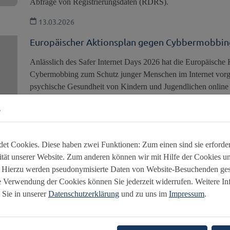
Abfrage von Registrierungsdaten (RDRS).
13.03.2026
Europäischer Aktionsplan gegen Cybbermobbin
Anlässlich des Safer Internet Days 2026 hat die Europäisch
Cybermobbing zum Schutz junger Menschen im Internet vorgele
psychische Gesundheit von Kindern und Jugendlichen online
Programme gestärkt und nationale Aktionspläne entwickelt, 
s
sowie eine App realisiert werden, mit welcher Betroffene Vor
11.02.2026
t Cookies. Diese haben zwei Funktionen: Zum einen sind sie erforderl
Aktionsplan gegen Cybermobbing zum Schutz ju
tät unserer Website. Zum anderen können wir mit Hilfe der Cookies uns
. Hierzu werden pseudonymisierte Daten von Website-Besuchenden ge
Anlässlich des Safer Internet Days 2026 hat die Europäisch
e Verwendung der Cookies können Sie jederzeit widerrufen. Weitere I
Cybermobbing zum Schutz junger Menschen im Internet vorgele
 Sie in unserer
Datenschutzerklärung
und zu uns im
Impressum
.
psychische Gesundheit von Kindern und Jugendlichen online 
11.02.2026