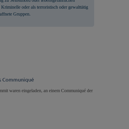
ng zu Selbstmord oder lebensgefährlichen
Kriminelle oder als terroristisch oder gewalttätig
waffnete Gruppen.
les Communiqué
ummit waren eingeladen, an einem Communiqué der