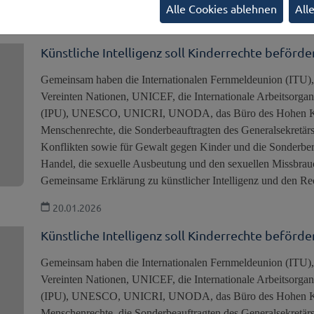
Alle Cookies ablehnen
All
Künstliche Intelligenz soll Kinderrechte beförde
Gemeinsam haben die Internationalen Fernmeldeunion (ITU), 
Vereinten Nationen, UNICEF, die Internationale Arbeitsorgani
(IPU), UNESCO, UNICRI, UNODA, das Büro des Hohen Kom
Menschenrechte, die Sonderbeauftragten des Generalsekretärs
Konflikten sowie für Gewalt gegen Kinder und die Sonderberic
Handel, die sexuelle Ausbeutung und den sexuellen Missbrau
Gemeinsame Erklärung zu künstlicher Intelligenz und den Rec
20.01.2026
Künstliche Intelligenz soll Kinderrechte beförde
Gemeinsam haben die Internationalen Fernmeldeunion (ITU), 
Vereinten Nationen, UNICEF, die Internationale Arbeitsorgani
(IPU), UNESCO, UNICRI, UNODA, das Büro des Hohen Kom
Menschenrechte, die Sonderbeauftragten des Generalsekretärs