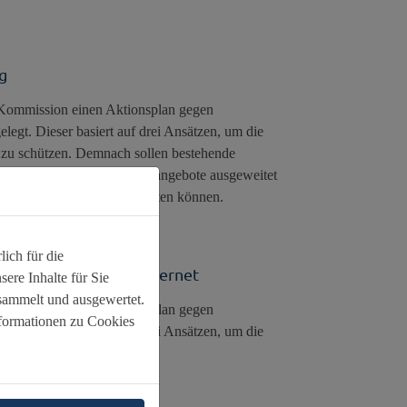
g
e Kommission einen Aktionsplan gegen
gt. Dieser basiert auf drei Ansätzen, um die
 zu schützen. Demnach sollen bestehende
Informations- und Beratungsangebote ausgeweitet
fälle melden und Hilfe erhalten können.
ich für die
nger Menschen im Internet
ere Inhalte für Sie
sammelt und ausgewertet.
e Kommission einen Aktionsplan gegen
nformationen zu Cookies
gt. Dieser basiert auf drei Ansätzen, um die
zu schützen.