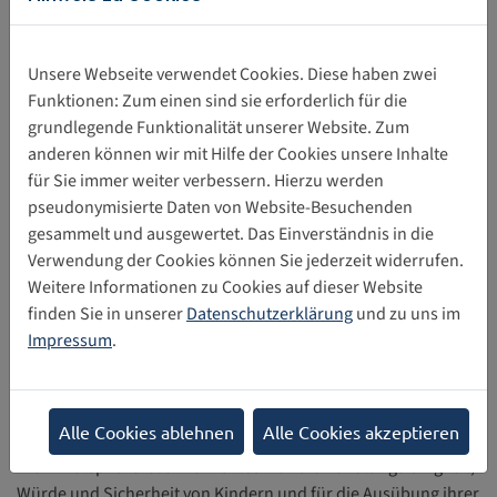
Bürgerrechte und Freiheiten
Unsere Webseite verwendet Cookies. Diese haben zwei
Funktionen: Zum einen sind sie erforderlich für die
Das digitale Umfeld bietet Kindern einzigartige Möglichkeiten,
grundlegende Funktionalität unserer Website. Zum
ihr Recht auf Informationszugang und auf freie
anderen können wir mit Hilfe der Cookies unsere Inhalte
Meinungsäußerung zu verwirklichen. Das digitale Umfeld
für Sie immer weiter verbessern. Hierzu werden
kann es Kindern ermöglichen, ihre soziale, religiöse,
pseudonymisierte Daten von Website-Besuchenden
kulturelle, ethnische, sexuelle und politische Identität
gesammelt und ausgewertet. Das Einverständnis in die
auszubilden und in Gemeinschaften und öffentlichen Räumen
Verwendung der Cookies können Sie jederzeit widerrufen.
an gesellschaftlichen Diskussionen zum Zweck des kulturellen
Weitere Informationen zu Cookies auf dieser Website
Austauschs, des sozialen Zusammenhalts und der Vielfalt
finden Sie in unserer
Datenschutzerklärung
und zu uns im
teilzuhaben.
Impressum
.
Die Verwirklichung dieser Rechte muss gefördert und das
Recht des Kindes auf Gedanken-, Gewissens- und
Religionsfreiheit im digitalen Umfeld geachtet werden.
Alle Cookies ablehnen
Alle Cookies akzeptieren
Die Privatsphäre ist unverzichtbar für die Handlungsfähigkeit,
Würde und Sicherheit von Kindern und für die Ausübung ihrer