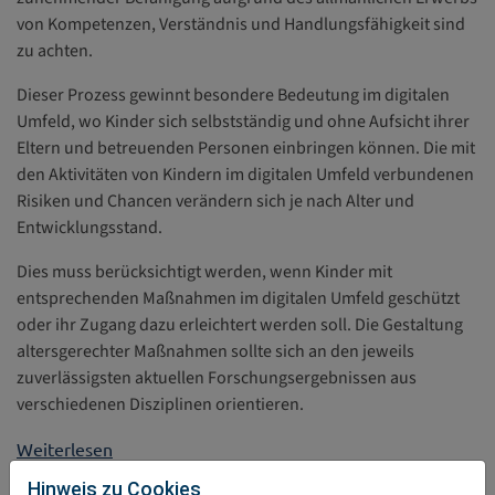
von Kompetenzen, Verständnis und Handlungsfähigkeit sind
zu achten.
Dieser Prozess gewinnt besondere Bedeutung im digitalen
Umfeld, wo Kinder sich selbstständig und ohne Aufsicht ihrer
Eltern und betreuenden Personen einbringen können. Die mit
den Aktivitäten von Kindern im digitalen Umfeld verbundenen
Risiken und Chancen verändern sich je nach Alter und
Entwicklungsstand.
Dies muss berücksichtigt werden, wenn Kinder mit
entsprechenden Maßnahmen im digitalen Umfeld geschützt
oder ihr Zugang dazu erleichtert werden soll. Die Gestaltung
altersgerechter Maßnahmen sollte sich an den jeweils
zuverlässigsten aktuellen Forschungsergebnissen aus
verschiedenen Disziplinen orientieren.
Weiterlesen
Hinweis zu Cookies