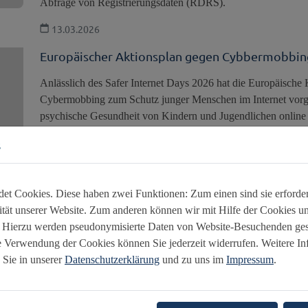
Abfrage von Registrierungsdaten (RDRS).
13.03.2026
Europäischer Aktionsplan gegen Cybbermobbin
Anlässlich des Safer Internet Days 2026 hat die Europäisch
Cybermobbing zum Schutz junger Menschen im Internet vorgele
psychische Gesundheit von Kindern und Jugendlichen online
Programme gestärkt und nationale Aktionspläne entwickelt, 
s
sowie eine App realisiert werden, mit welcher Betroffene Vor
11.02.2026
t Cookies. Diese haben zwei Funktionen: Zum einen sind sie erforderl
Aktionsplan gegen Cybermobbing zum Schutz ju
tät unserer Website. Zum anderen können wir mit Hilfe der Cookies uns
. Hierzu werden pseudonymisierte Daten von Website-Besuchenden ge
Anlässlich des Safer Internet Days 2026 hat die Europäisch
e Verwendung der Cookies können Sie jederzeit widerrufen. Weitere I
Cybermobbing zum Schutz junger Menschen im Internet vorgele
 Sie in unserer
Datenschutzerklärung
und zu uns im
Impressum
.
psychische Gesundheit von Kindern und Jugendlichen online 
11.02.2026