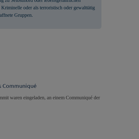
ng zu Selbstmord oder lebensgefährlichen
Kriminelle oder als terroristisch oder gewalttätig
waffnete Gruppen.
les Communiqué
ummit waren eingeladen, an einem Communiqué der