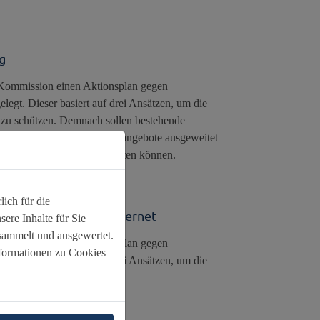
g
e Kommission einen Aktionsplan gegen
gt. Dieser basiert auf drei Ansätzen, um die
 zu schützen. Demnach sollen bestehende
Informations- und Beratungsangebote ausgeweitet
fälle melden und Hilfe erhalten können.
ich für die
nger Menschen im Internet
ere Inhalte für Sie
sammelt und ausgewertet.
e Kommission einen Aktionsplan gegen
nformationen zu Cookies
gt. Dieser basiert auf drei Ansätzen, um die
zu schützen.