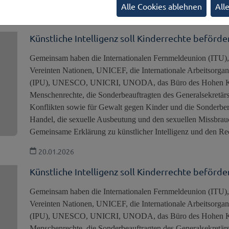
Alle Cookies ablehnen
All
Künstliche Intelligenz soll Kinderrechte beförde
Gemeinsam haben die Internationalen Fernmeldeunion (ITU), 
Vereinten Nationen, UNICEF, die Internationale Arbeitsorgani
(IPU), UNESCO, UNICRI, UNODA, das Büro des Hohen Kom
Menschenrechte, die Sonderbeauftragten des Generalsekretärs
Konflikten sowie für Gewalt gegen Kinder und die Sonderberic
Handel, die sexuelle Ausbeutung und den sexuellen Missbrau
Gemeinsame Erklärung zu künstlicher Intelligenz und den Rec
20.01.2026
Künstliche Intelligenz soll Kinderrechte beförde
Gemeinsam haben die Internationalen Fernmeldeunion (ITU), 
Vereinten Nationen, UNICEF, die Internationale Arbeitsorgani
(IPU), UNESCO, UNICRI, UNODA, das Büro des Hohen Kom
Menschenrechte, die Sonderbeauftragten des Generalsekretärs