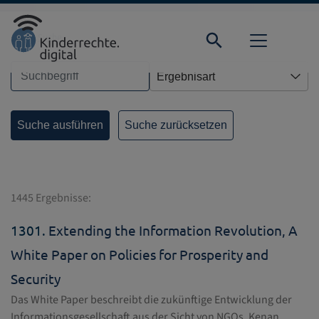
Direkt zur Hauptnavigation springen
Direkt zum Inhalt springen
Startseite
Suche
Suche zurücksetzen
1445 Ergebnisse:
1301.
Extending the Information Revolution, A
White Paper on Policies for Prosperity and
Security
Das White Paper beschreibt die zukünftige Entwicklung der
Informationsgesellschaft aus der Sicht von NGOs. Kenan