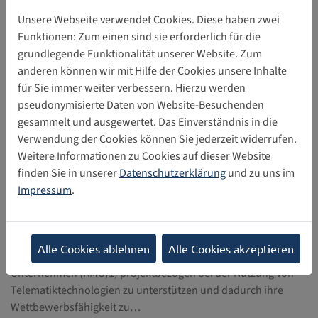
Wesentlichen folgende Themen: Zum Einen wird
Unsere Webseite verwendet Cookies. Diese haben zwei
herausgearbeitet, inwiefern die neuen Technologien…
Funktionen: Zum einen sind sie erforderlich für die
grundlegende Funktionalität unserer Website. Zum
1307.
ACTA 2001 - Allensbacher Computer- und
anderen können wir mit Hilfe der Cookies unsere Inhalte
Telekommunikations-Analyse
für Sie immer weiter verbessern. Hierzu werden
In einem jährlichen Beobachtungsrhythnus verfolgt das
pseudonymisierte Daten von Website-Besuchenden
Allensbacher Institut mit der ACTA seit 1997 auf breiter
gesammelt und ausgewertet. Das Einverständnis in die
Befragtenbasis die Entwicklungen auf dem Computer- und
Verwendung der Cookies können Sie jederzeit widerrufen.
Informationstechnologiemarkt…
Weitere Informationen zu Cookies auf dieser Website
finden Sie in unserer
Datenschutzerklärung
und zu uns im
1308.
Förderrichtlinie des SMWA über die
Impressum
.
Gewährung von Zuwendungen auf dem Gebiet
der Telematik
Alle Cookies ablehnen
Alle Cookies akzeptieren
Ziel der Förderung ist es insbesondere, kleine und mittlere
Unternehmen (KMU)1) projektbezogen bei der Nutzung von
Telematiktechnologien zu unterstützen und dadurch ihre
Wettbewerbsfähigkeit zu…