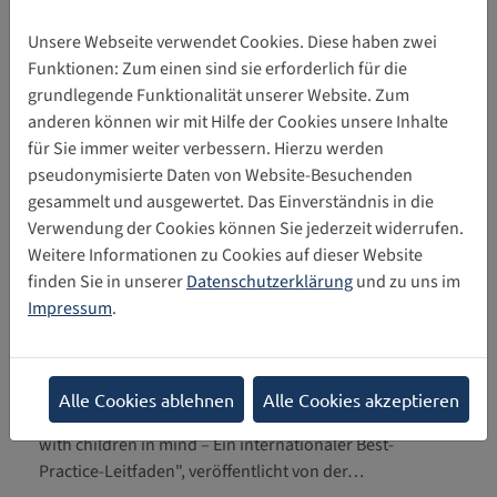
UNICEF Deutschland: Policy Papier
31.03.2026
Unsere Webseite verwendet Cookies. Diese haben zwei
Die im März 2026 veröffentlichte Publikation von UNICEF
Funktionen: Zum einen sind sie erforderlich für die
Deutschland thematisiert den Kinder- und
grundlegende Funktionalität unserer Website. Zum
Jugendschutz in der digitalen Welt.
anderen können wir mit Hilfe der Cookies unsere Inhalte
für Sie immer weiter verbessern. Hierzu werden
Globale Auswirkungen der UNCRC
11.03.2026
pseudonymisierte Daten von Website-Besuchenden
Allgemeinen Bemerkungen Nr. 25 zu
gesammelt und ausgewertet. Das Einverständnis in die
Kinderrechten im digitalen Umfeld
Verwendung der Cookies können Sie jederzeit widerrufen.
Die Publikation Mapping the Global Impact of UNCRC
Weitere Informationen zu Cookies auf dieser Website
General Comment No. 25 on Children’s Rights in the
finden Sie in unserer
Datenschutzerklärung
und zu uns im
Digital Environment, verfasst von Kim R.…
Impressum
.
5Rights Foundation: Eine digitale
02.03.2026
Umgebung gestalten, die Kinder im
Blick hat
Alle Cookies ablehnen
Alle Cookies akzeptieren
Die Broschüre "Building a digital environment designed
with children in mind – Ein internationaler Best-
Practice-Leitfaden", veröffentlicht von der…