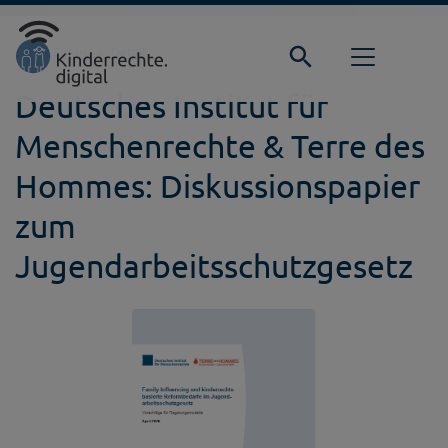
Direkt zur Hauptnavigation springen
Direkt zum Inhalt springen
Startseite
Fokus
Detail
Deutsches Institut für
Menschenrechte & Terre des
Hommes: Diskussionspapier
zum
Jugendarbeitsschutzgesetz