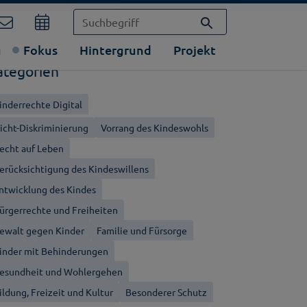
g
Fokus
Hintergrund
Projekt
ategorien
inderrechte Digital
icht-Diskriminierung
Vorrang des Kindeswohls
echt auf Leben
erücksichtigung des Kindeswillens
ntwicklung des Kindes
ürgerrechte und Freiheiten
ewalt gegen Kinder
Familie und Fürsorge
inder mit Behinderungen
esundheit und Wohlergehen
ildung, Freizeit und Kultur
Besonderer Schutz