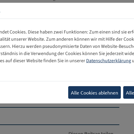
fung nachhaltiger Datenräume werden dafür in
s
tet werden.
sierten eingeladen, die Interesse an den Themen
ltung findet am 12. September ab 18:30 Uhr bei Wikimedia
det Cookies. Diese haben zwei Funktionen: Zum einen sind sie erfo
en dazu sowie die Möglichkeit zur Anmeldung finden sich
lität unserer Website. Zum anderen können wir mit Hilfe der Cooki
essern. Hierzu werden pseudonymisierte Daten von Website-Besu
rständnis in die Verwendung der Cookies können Sie jederzeit wide
 das Jugend-IGF in Deutschland Themen, die von hoher
s auf dieser Website finden Sie in unserer
Datenschutzerklärung
u
sind. Erst vor wenigen Tagen hat der UN-
erkung Nr. 26 zum Kinderrecht auf eine gesunde Umwelt
 der Rechte des Kindes im Lichte der Nachhaltigkeit, des
u in unserem Fokusartikel
Kinderrecht auf eine gesunde
Alle Cookies ablehnen
All
Diesen Beitrag teilen