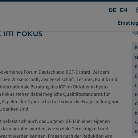
DE
EN
Einstie
t im Fokus
K
K
N
R
 Governance Forum Deutschland (IGF-D) statt. Bei dem
B
chen Wissenschaft, Zivilgesellschaft, Technik, Politik und
E
internationale Beratung des IGF im Oktober in Kyoto
m Fokus stehen dabei mögliche Qualitätsstandards für
B
t, Aspekte der Cybersicherheit sowie die Fragestellung, wie
G
u denken sind.
K
 befasst sich auch das Jugend-IGF-D in einer eigenen
G
dazu beraten werden, wie soziale Gerechtigkeit und
B
ebracht werden können. Fragen nach der Reduktion von