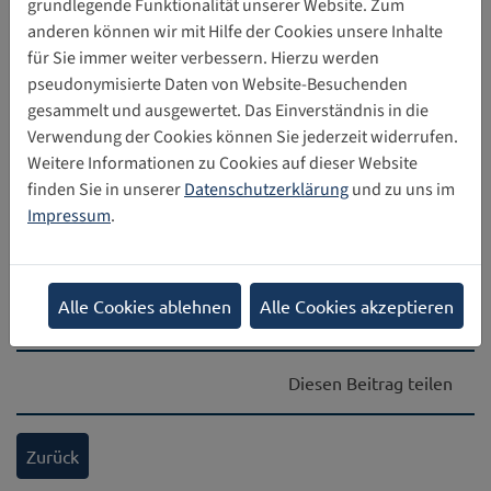
grundlegende Funktionalität unserer Website. Zum
Kinder- und Jugendperspektiven
12.05.2026
anderen können wir mit Hilfe der Cookies unsere Inhalte
auf eine sichere digitale Welt
für Sie immer weiter verbessern. Hierzu werden
In den vergangenen Monaten hat das Projekt
pseudonymisierte Daten von Website-Besuchenden
„Kinderschutz und Kinderrechte in der digitalen Welt“
gesammelt und ausgewertet. Das Einverständnis in die
der Stiftung Digitale Chancen bundesweit…
Verwendung der Cookies können Sie jederzeit widerrufen.
Weitere Informationen zu Cookies auf dieser Website
Europäische Kommission: Umfrage
13.04.2026
finden Sie in unserer
Datenschutzerklärung
und zu uns im
zum Digital Fairness Act
Impressum
.
Die Europäische Union möchte, dass Kinder und
Jugendliche bei der Nutzung von Apps, Websites,
Spielen und sozialen Medien sichere und positive…
Alle Cookies ablehnen
Alle Cookies akzeptieren
Diesen Beitrag teilen
Zurück