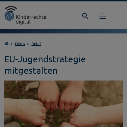
Direkt zur Hauptnavigation springen
Direkt zum Inhalt springen
Startseite
Fokus
Detail
EU-Jugendstrategie
mitgestalten