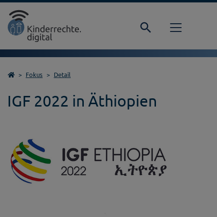
Direkt zur Hauptnavigation springen
Direkt zum Inhalt springen
Startseite
Fokus
Detail
IGF 2022 in Äthiopien