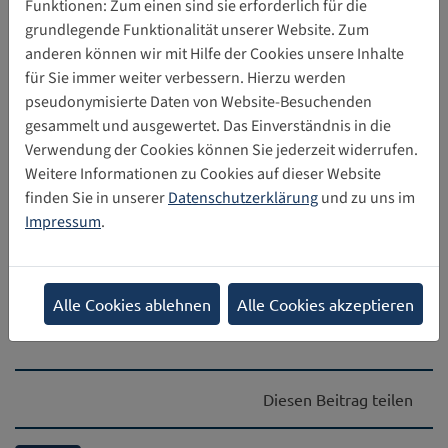
Funktionen: Zum einen sind sie erforderlich für die
Innovation und Technologie (MinT) unter igf2022@mint.gov.et
grundlegende Funktionalität unserer Website. Zum
senden. Das Ministerium sendet Ihnen dann die
anderen können wir mit Hilfe der Cookies unsere Inhalte
erforderlichen Unterlagen für die Online-Beantragung eines
für Sie immer weiter verbessern. Hierzu werden
Visums zu: ein Einladungsschreiben, ein Antragsschreiben
pseudonymisierte Daten von Website-Besuchenden
und eine Verbalnote. Weitere Informationen zu diesem
gesammelt und ausgewertet. Das Einverständnis in die
Verfahren finden Sie auf der
IGF Website des Gastlandes
.
Verwendung der Cookies können Sie jederzeit widerrufen.
In unserem Fokusartikel
"
IGF 2022: Rechte von Kindern und
Weitere Informationen zu Cookies auf dieser Website
Jugendlichen"
finden Sie Informationen zu den Sitzungen,
finden Sie in unserer
Datenschutzerklärung
und zu uns im
die sich mit den Rechten von Kindern und Jugendlichen im
Impressum
.
digitalen Umfeld befassen.
Alle Cookies ablehnen
Alle Cookies akzeptieren
Marlene Fasolt,
Stiftung Digitale Chancen
Diesen Beitrag teilen