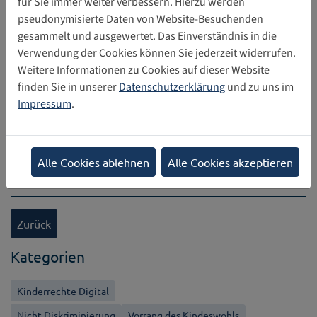
für Sie immer weiter verbessern. Hierzu werden
einfach einen Kinderschutz-Modus geben sollte, der dieses
pseudonymisierte Daten von Website-Besuchenden
von der Nutzung der Anwendung ausschließt, sondern dass
gesammelt und ausgewertet. Das Einverständnis in die
dieser eine sichere Teilhabe junger Menschen ermöglichen
Verwendung der Cookies können Sie jederzeit widerrufen.
solle.
Weitere Informationen zu Cookies auf dieser Website
finden Sie in unserer
Datenschutzerklärung
und zu uns im
Impressum
.
Torsten Krause, Stiftung Digitale Chancen
Alle Cookies ablehnen
Alle Cookies akzeptieren
Diesen Beitrag teilen
Zurück
Kategorien
Kinderrechte Digital
Nicht-Diskriminierung
Vorrang des Kindeswohls