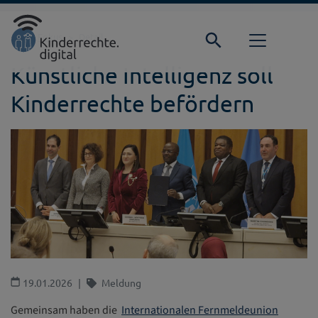
Direkt zur Hauptnavigation springen
Direkt zum Inhalt springen
Startseite
Fokus
Detail
Künstliche Intelligenz soll
Kinderrechte befördern
19.01.2026
Meldung
Gemeinsam haben die
Internationalen Fernmeldeunion