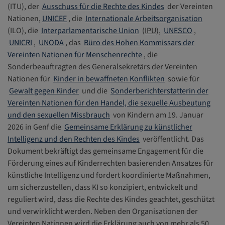
(ITU), der
Ausschuss für die Rechte des Kindes
der Vereinten
Nationen,
UNICEF
, die
Internationale Arbeitsorganisation
(ILO), die
Interparlamentarische Union
(
IPU
),
UNESCO
,
UNICRI
,
UNODA
, das
Büro des Hohen Kommissars der
Vereinten Nationen für Menschenrechte
, die
Sonderbeauftragten des Generalsekretärs der Vereinten
Nationen für
Kinder in bewaffneten Konflikten
sowie für
Gewalt gegen Kinder
und die
Sonderberichterstatterin der
Vereinten Nationen für den Handel, die sexuelle Ausbeutung
und den sexuellen Missbrauch
von Kindern am 19. Januar
2026 in Genf die
Gemeinsame Erklärung zu künstlicher
Intelligenz und den Rechten des Kindes
veröffentlicht. Das
Dokument bekräftigt das gemeinsame Engagement für die
Förderung eines auf Kinderrechten basierenden Ansatzes für
künstliche Intelligenz und fordert koordinierte Maßnahmen,
um sicherzustellen, dass KI so konzipiert, entwickelt und
reguliert wird, dass die Rechte des Kindes geachtet, geschützt
und verwirklicht werden. Neben den Organisationen der
Vereinten Nationen wird die Erklärung auch von mehr als 50