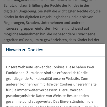
Schutz und zur Erfüllung der Rechte des Kindes in der
digitalen Umgebung. Sie stellt die wichtigsten Rechte vor, die
Kinder in der digitalen Umgebung haben und die sie von
Regierungen, Schulen, Unternehmen und anderen
Interessengruppen einfordern können, und weist auf
mögliche Maßnahmen hin, die insbesondere Erwachsene
ergreifen müssen, um zu gewährleisten, dass Kinder bei der
Nutzung der digitalen Technologie sicher bleiben.
Hinweis zu Cookies
Europarat
Unsere Webseite verwendet Cookies. Diese haben zwei
Quelle: Europarat
Funktionen: Zum einen sind sie erforderlich für die
grundlegende Funktionalität unserer Website. Zum
anderen können wir mit Hilfe der Cookies unsere Inhalte
für Sie immer weiter verbessern. Hierzu werden
Direkter Download
pseudonymisierte Daten von Website-Besuchenden
gesammelt und ausgewertet. Das Einverständnis in die