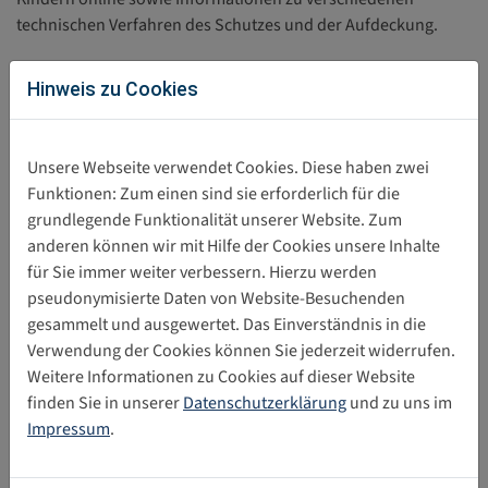
technischen Verfahren des Schutzes und der Aufdeckung.
Hinweis zu Cookies
Torsten Krause
Unsere Webseite verwendet Cookies. Diese haben zwei
Funktionen: Zum einen sind sie erforderlich für die
Das könnte Sie auch interessieren
grundlegende Funktionalität unserer Website. Zum
anderen können wir mit Hilfe der Cookies unsere Inhalte
Kinderrechtsorganisationen
01.04.2026
für Sie immer weiter verbessern. Hierzu werden
fordern dauerhaften Rechtsrahmen
pseudonymisierte Daten von Website-Besuchenden
gegen sexualisierte Gewalt im Netz
gesammelt und ausgewertet. Das Einverständnis in die
Sexualisierte Gewalt gegen Kinder im digitalen Raum
Verwendung der Cookies können Sie jederzeit widerrufen.
muss weiter effektiv verfolgt werden können. Ab dem 3.
Weitere Informationen zu Cookies auf dieser Website
April 2026 sind Online-Plattformen in der…
finden Sie in unserer
Datenschutzerklärung
und zu uns im
Impressum
.
Organisationen fordern
02.02.2026
Maßnahmen gegen sexualisierte