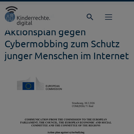
Direkt zur Hauptnavigation springen
Direkt zum Inhalt springen
Startseite
Hintergrund
Detail
Aktionsplan gegen
Cybermobbing zum Schutz
junger Menschen im Internet