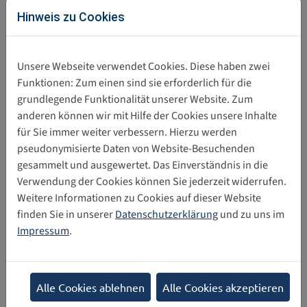
Hinweis zu Cookies
Direkter Download
Action plan against cyberbullying
Unsere Webseite verwendet Cookies. Diese haben zwei
355 KB
Funktionen: Zum einen sind sie erforderlich für die
grundlegende Funktionalität unserer Website. Zum
anderen können wir mit Hilfe der Cookies unsere Inhalte
Diesen Beitrag teilen
für Sie immer weiter verbessern. Hierzu werden
pseudonymisierte Daten von Website-Besuchenden
gesammelt und ausgewertet. Das Einverständnis in die
Zurück
Verwendung der Cookies können Sie jederzeit widerrufen.
Weitere Informationen zu Cookies auf dieser Website
Kategorien
finden Sie in unserer
Datenschutzerklärung
und zu uns im
Impressum
.
Kinderrechte Digital
Nicht-Diskriminierung
Vorrang des Kindeswohls
Recht auf Leben
Berücksichtigung des Kindeswillens
Alle Cookies ablehnen
Alle Cookies akzeptieren
Entwicklung des Kindes
Bürgerrechte und Freiheiten