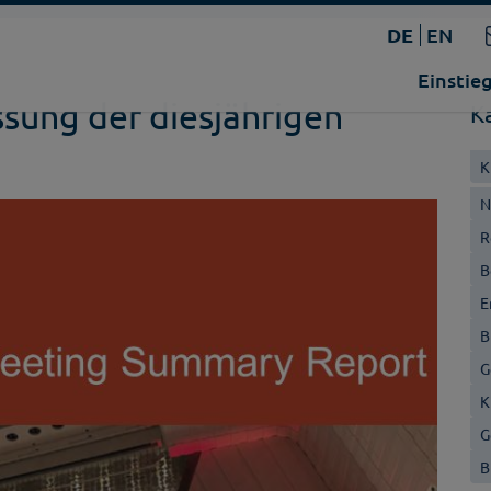
DE
EN
Einstie
ung der diesjährigen
K
K
N
R
B
E
B
G
K
G
B