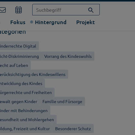
g
Fokus
Hintergrund
Projekt
ategorien
inderrechte Digital
icht-Diskriminierung
Vorrang des Kindeswohls
echt auf Leben
erücksichtigung des Kindeswillens
ntwicklung des Kindes
ürgerrechte und Freiheiten
ewalt gegen Kinder
Familie und Fürsorge
inder mit Behinderungen
esundheit und Wohlergehen
ildung, Freizeit und Kultur
Besonderer Schutz