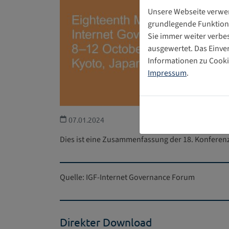
Unsere Webseite verwen
grundlegende Funktiona
Sie immer weiter verb
ausgewertet. Das Einve
Informationen zu Cookie
Impressum
.
07.01.2024
Dies ist eine Zusammenfassung der 18. Konferenz
Quelle: IGF-Internet Governance Forum
Direkter Download