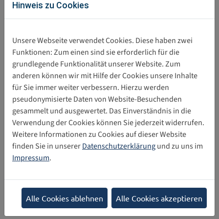
Hinweis zu Cookies
beschäftigen - also alle mit Verantwortung oder Interesse am
Kindeswohl, jetzt oder in der Zukunft:
Unsere Webseite verwendet Cookies. Diese haben zwei
Personen mit persönlicher Verantwortung: Eltern
Funktionen: Zum einen sind sie erforderlich für die
und Pfleger, Großeltern oder andere Verwandte und
grundlegende Funktionalität unserer Website. Zum
Mentoren.
anderen können wir mit Hilfe der Cookies unsere Inhalte
Diejenigen mit direkter beruflicher Verantwortung:
für Sie immer weiter verbessern. Hierzu werden
Lehrer, informelle Pädagogen, Kinderbetreuer,
pseudonymisierte Daten von Website-Besuchenden
Kliniker, Sozialarbeiter usw.
gesammelt und ausgewertet. Das Einverständnis in die
Diejenigen, die beraten oder Verantwortung für die
Verwendung der Cookies können Sie jederzeit widerrufen.
Unterstützung der Eltern haben, ob formell oder
Weitere Informationen zu Cookies auf dieser Website
informell: Journalisten, Elternexperten und Berater,
finden Sie in unserer
Datenschutzerklärung
und zu uns im
Eltern-Blogger, Medienregulierungsbehörden,
Impressum
.
Politiker
Diejenigen mit einem Forschungsinteresse an Eltern,
Familien und digitalen Medien: Studenten und
Akademiker aus verschiedenen Disziplinen, Think
Alle Cookies ablehnen
Alle Cookies akzeptieren
Tanks und andere Forschungseinrichtungen