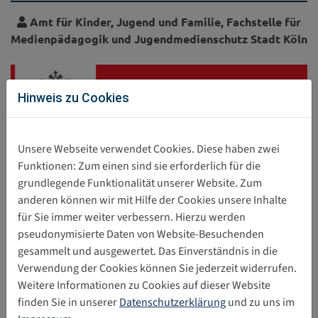
Amt für Kinder, Jugend und Familie, Fachstelle für
Medienpädagogik und Jugendmedienschutz Stadt Köln
Hinweis zu Cookies
Unsere Webseite verwendet Cookies. Diese haben zwei
Funktionen: Zum einen sind sie erforderlich für die
grundlegende Funktionalität unserer Website. Zum
Direkter Download
anderen können wir mit Hilfe der Cookies unsere Inhalte
für Sie immer weiter verbessern. Hierzu werden
spiel-_&_lernsoftware_band_23.pdf
0 B
pseudonymisierte Daten von Website-Besuchenden
gesammelt und ausgewertet. Das Einverständnis in die
Verwendung der Cookies können Sie jederzeit widerrufen.
Weitere Informationen zu Cookies auf dieser Website
Diesen Beitrag teilen
finden Sie in unserer
Datenschutzerklärung
und zu uns im