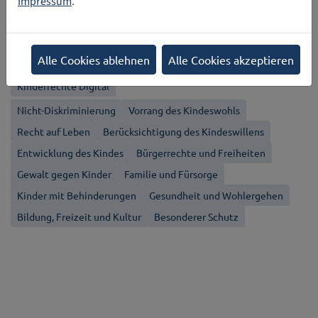
Impressum
.
Zurück
Kategorien
Alle Cookies ablehnen
Alle Cookies akzeptieren
Kinderrechte Digital
Nicht-Diskriminierung
Vorrang des Kindeswohls
Recht auf Leben
Berücksichtigung des Kindeswillens
Entwicklung des Kindes
Bürgerrechte und Freiheiten
Gewalt gegen Kinder
Familie und Fürsorge
Kinder mit Behinderungen
Gesundheit und Wohlergehen
Bildung, Freizeit und Kultur
Besonderer Schutz