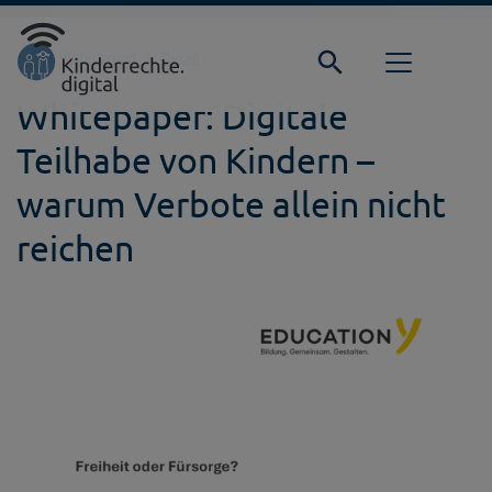
Direkt zur Hauptnavigation springen
Direkt zum Inhalt springen
Startseite
Hintergrund
Detail
Whitepaper: Digitale
Teilhabe von Kindern –
warum Verbote allein nicht
reichen