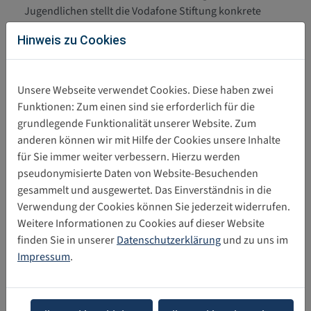
Jugendlichen stellt die Vodafone Stiftung konkrete
Handlungsempfehlungen vor.
Hinweis zu Cookies
Europäische Kommission: Das
31.03.2026
Gesetz über digitale Dienste (DSA)
verstehen
Unsere Webseite verwendet Cookies. Diese haben zwei
Funktionen: Zum einen sind sie erforderlich für die
In dieser Publikation der Europäischen Kommission
grundlegende Funktionalität unserer Website. Zum
wird das Gesetz über digitale Dienste (DSA) in einfachen
anderen können wir mit Hilfe der Cookies unsere Inhalte
Worten erläutert.
für Sie immer weiter verbessern. Hierzu werden
UNICEF-Bericht: Sicherheit für
pseudonymisierte Daten von Website-Besuchenden
31.12.2025
Kinder im Internet
gesammelt und ausgewertet. Das Einverständnis in die
Der im Dezember 2025 veröffentlichte Bericht basiert auf
Verwendung der Cookies können Sie jederzeit widerrufen.
einer vergleichenden Analyse von
Weitere Informationen zu Cookies auf dieser Website
Regulierungsvorschriften für Online-Plattformen in
finden Sie in unserer
Datenschutzerklärung
und zu uns im
sechs…
Impressum
.
Leitfaden zu KI und Kindern
30.12.2025
Die im Dezember 2025 veröffentlichte Publikation