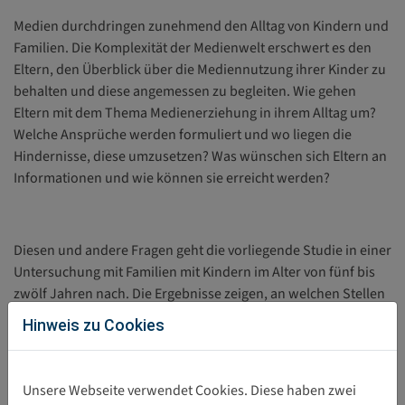
Medien durchdringen zunehmend den Alltag von Kindern und
Familien. Die Komplexität der Medienwelt erschwert es den
Eltern, den Überblick über die Mediennutzung ihrer Kinder zu
behalten und diese angemessen zu begleiten. Wie gehen
Eltern mit dem Thema Medienerziehung in ihrem Alltag um?
Welche Ansprüche werden formuliert und wo liegen die
Hindernisse, diese umzusetzen? Was wünschen sich Eltern an
Informationen und wie können sie erreicht werden?
Diesen und andere Fragen geht die vorliegende Studie in einer
Untersuchung mit Familien mit Kindern im Alter von fünf bis
zwölf Jahren nach. Die Ergebnisse zeigen, an welchen Stellen
elterliche Vorstellungen mit der Alltagsbewältigung und den
Hinweis zu Cookies
Bedürfnissen der Kinder kollidieren und es werden
medienerzieherische Informations- und
Unterstützungsbedarfe identifiziert sowie Konsequenzen für
Unsere Webseite verwendet Cookies. Diese haben zwei
die medienpädagogische Elternarbeit diskutiert.