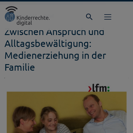
Direkt zur Hauptnavigation springen
Direkt zum Inhalt springen
Startseite
Hintergrund
Detail
Zwischen Anspruch und
Alltagsbewältigung:
Medienerziehung in der
Familie