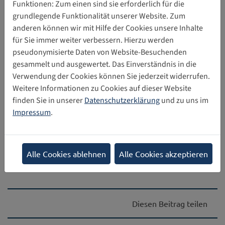
Funktionen: Zum einen sind sie erforderlich für die
grundlegende Funktionalität unserer Website. Zum
anderen können wir mit Hilfe der Cookies unsere Inhalte
Ulrike Wagner, Christa Gebel, Claudia Lampert,
für Sie immer weiter verbessern. Hierzu werden
Landesanstalt für Medien Nordrhein-Westfalen (LfM)
pseudonymisierte Daten von Website-Besuchenden
Quelle: Vistas Verlag
gesammelt und ausgewertet. Das Einverständnis in die
Verwendung der Cookies können Sie jederzeit widerrufen.
Weitere Informationen zu Cookies auf dieser Website
finden Sie in unserer
Datenschutzerklärung
und zu uns im
Impressum
.
Direkter Download
Alle Cookies ablehnen
Alle Cookies akzeptieren
l162_zwischen_anspruch_und_alltagsbewaeltigung13002
Diesen Beitrag teilen