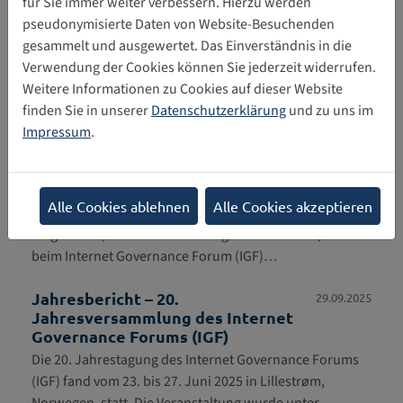
für Sie immer weiter verbessern. Hierzu werden
pseudonymisierte Daten von Website-Besuchenden
gesammelt und ausgewertet. Das Einverständnis in die
Torsten Krause, Stiftung Digitale Chancen
Verwendung der Cookies können Sie jederzeit widerrufen.
Weitere Informationen zu Cookies auf dieser Website
finden Sie in unserer
Datenschutzerklärung
und zu uns im
Impressum
.
Das könnte Sie auch interessieren
IGF 2026: Aufruf zur Themenfindung
30.01.2026
Alle Cookies ablehnen
Alle Cookies akzeptieren
Bis zum 28. Februar 2026 23:59 (UTC) besteht die
Möglichkeit, thematische Beiträge einzureichen, die
beim Internet Governance Forum (IGF)…
Jahresbericht – 20.
29.09.2025
Jahresversammlung des Internet
Governance Forums (IGF)
Die 20. Jahrestagung des Internet Governance Forums
(IGF) fand vom 23. bis 27. Juni 2025 in Lillestrøm,