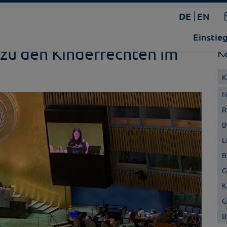
DE
EN
Einstie
 zu den Kinderrechten im
K
K
N
R
B
E
B
G
K
G
B