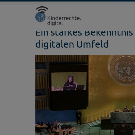
Direkt zur Hauptnavigation springen
Direkt zum Inhalt springen
Startseite
Fokus
Detail
Ein starkes Bekenntnis
digitalen Umfeld