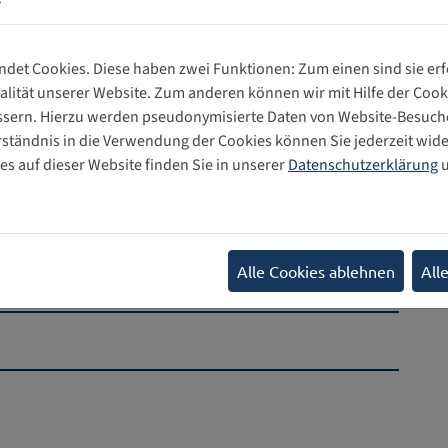
chheiten in Bezug auf Konnektivität, digitale Kompetenz,
n noch nicht verfügbar sind“. (Art. 37)
det Cookies. Diese haben zwei Funktionen: Zum einen sind sie erfo
den aktivsten Nutzern des Internets und von Online-
lität unserer Website. Zum anderen können wir mit Hilfe der Cooki
ir bekennen uns weiterhin zur Stärkung der rechtlichen und
essern. Hierzu werden pseudonymisierte Daten von Website-Besu
echte des Kindes im digitalen Raum.“
rständnis in die Verwendung der Cookies können Sie jederzeit wide
s auf dieser Website finden Sie in unserer
Datenschutzerklärung
u
rprüfungsprozesses als einen großen Erfolg, aber auch als
zur Achtung, zum Schutz und zur Verwirklichung der
ärken. Das jährliche Internet Governance Forum und unser
on Children’s Rights bilden auch in Zukunft die Plattform
me Aktivitäten auf internationaler Ebene.
Alle Cookies ablehnen
All