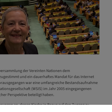
lversammlung der Vereinten Nationen dem
zugestimmt und ein dauerhaftes Mandat für das Internet
 vorausgegangen war eine umfangreiche Bestandsaufnahme
ationsgesellschaft (WSIS) im Jahr 2005 eingegangenen
cher Perspektive beteiligt haben.
rungen an, denen Kinder in Bezug auf den Zugang zu
nd stellt fest, dass „die Vorteile der Digitalisierung für
s