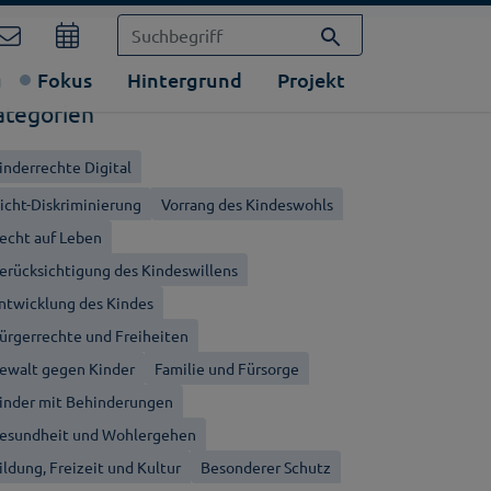
g
Fokus
Hintergrund
Projekt
ategorien
inderrechte Digital
icht-Diskriminierung
Vorrang des Kindeswohls
echt auf Leben
erücksichtigung des Kindeswillens
ntwicklung des Kindes
ürgerrechte und Freiheiten
ewalt gegen Kinder
Familie und Fürsorge
inder mit Behinderungen
esundheit und Wohlergehen
ildung, Freizeit und Kultur
Besonderer Schutz