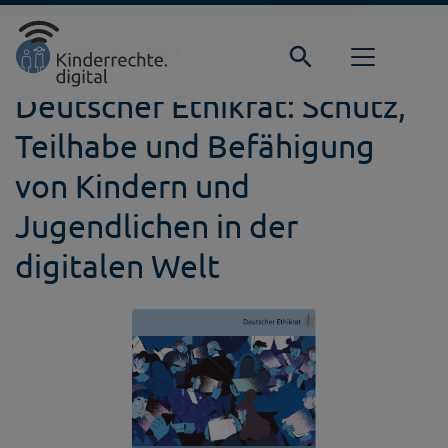
Direkt zur Hauptnavigation springen
Direkt zum Inhalt springen
Startseite
Hintergrund
Detail
Deutscher Ethikrat: Schutz,
Teilhabe und Befähigung
von Kindern und
Jugendlichen in der
digitalen Welt