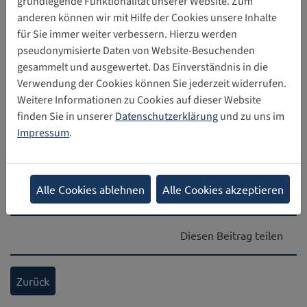
grundlegende Funktionalität unserer Website. Zum
2025
anderen können wir mit Hilfe der Cookies unsere Inhalte
Die Institution jugendschutz.net hat ihren Jahresbericht
für Sie immer weiter verbessern. Hierzu werden
von 2025 zum Schutz von Minderjährigen im Internet
pseudonymisierte Daten von Website-Besuchenden
veröffentlicht.
gesammelt und ausgewertet. Das Einverständnis in die
Verwendung der Cookies können Sie jederzeit widerrufen.
Protect Children:
09.06.2026
Weitere Informationen zu Cookies auf dieser Website
Forschungsbericht zu sexueller
finden Sie in unserer
Datenschutzerklärung
und zu uns im
Gewalt an Kindern im Internet
Impressum
.
Protect Children hat einen Forschungsbericht
veröffentlicht. In diesem werden die Erfahrungen und
Folgen sexueller Gewalt und Ausbeutung untersucht,…
Alle Cookies ablehnen
Alle Cookies akzeptieren
Diesen Beitrag teilen
Zurück