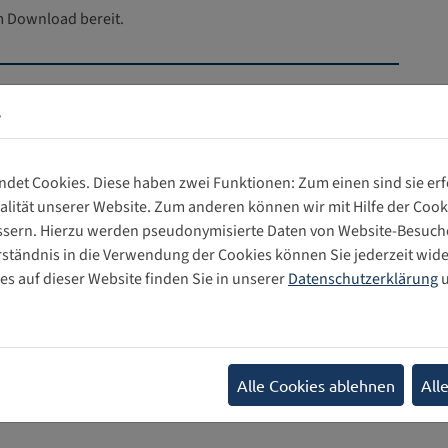
m Download bereit.
s
det Cookies. Diese haben zwei Funktionen: Zum einen sind sie erfo
lität unserer Website. Zum anderen können wir mit Hilfe der Cooki
essern. Hierzu werden pseudonymisierte Daten von Website-Besu
eriences_of_Online_Abuse._Understanding_the_Distinct_Impac
rständnis in die Verwendung der Cookies können Sie jederzeit wide
s auf dieser Website finden Sie in unserer
Datenschutzerklärung
u
rn im Internet richtig angehen
16.06.2026
Alle Cookies ablehnen
All
lfen, um sicherzustellen, dass wir die Sicherheit von