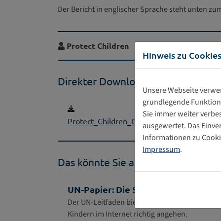
Der Bericht in englischer Sprache steht unten zu
Protect Children
Hinweis zu Cookie
Direkter Download
Unsere Webseite verwen
grundlegende Funktiona
Sie immer weiter verb
Protect_Children_Our_Voice_Survivor_Exp
ausgewertet. Das Einve
Informationen zu Cookie
Impressum
.
Das könnte Sie auch interessieren
UN-Papier: Die Sicherheit von Kinde
Der UN-Leitfaden bietet einige Orientierungshi
Kindern im Internet richtig angehen.