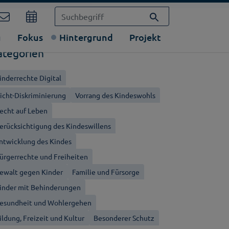
g
Fokus
Hintergrund
Projekt
ategorien
inderrechte Digital
icht-Diskriminierung
Vorrang des Kindeswohls
echt auf Leben
erücksichtigung des Kindeswillens
ntwicklung des Kindes
ürgerrechte und Freiheiten
ewalt gegen Kinder
Familie und Fürsorge
inder mit Behinderungen
esundheit und Wohlergehen
ildung, Freizeit und Kultur
Besonderer Schutz