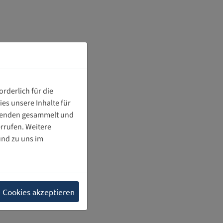
rderlich für die
es unsere Inhalte für
chenden gesammelt und
ts_of_Online_and_Offline_Child_Sexual_Abuse_and_Exploitati
rrufen. Weitere
nd zu uns im
e Cookies akzeptieren