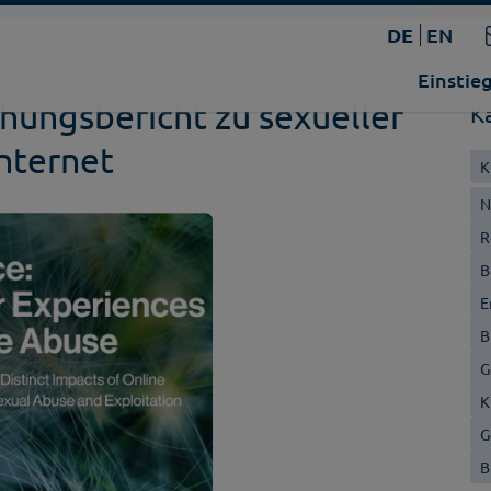
DE
EN
Einstie
chungsbericht zu sexueller
K
nternet
K
N
R
B
E
B
G
K
G
B