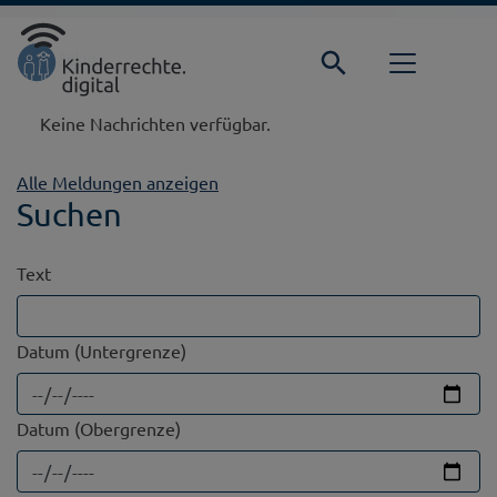
Direkt zur Hauptnavigation springen
Direkt zum Inhalt springen
Startseite
Fokus
Keine Nachrichten verfügbar.
Alle Meldungen anzeigen
Suchen
Text
Datum (Untergrenze)
Datum (Obergrenze)