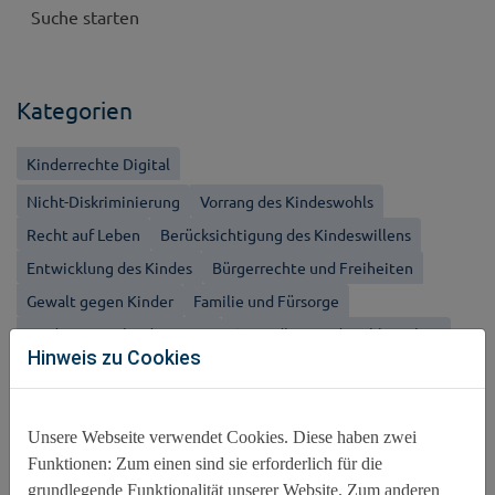
Kategorien
Kinderrechte Digital
Nicht-Diskriminierung
Vorrang des Kindeswohls
Recht auf Leben
Berücksichtigung des Kindeswillens
Entwicklung des Kindes
Bürgerrechte und Freiheiten
Gewalt gegen Kinder
Familie und Fürsorge
Kinder mit Behinderungen
Gesundheit und Wohlergehen
Hinweis zu Cookies
Bildung, Freizeit und Kultur
Besonderer Schutz
Unsere Webseite verwendet Cookies. Diese haben zwei
Schlagworte
Funktionen: Zum einen sind sie erforderlich für die
grundlegende Funktionalität unserer Website. Zum anderen