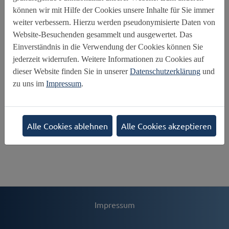
Altersgrenze
Barrierefreiheit
Cybergrooming
können wir mit Hilfe der Cookies unsere Inhalte für Sie immer
Cybermobbing
Darstellungen des sexuellen
weiter verbessern. Hierzu werden pseudonymisierte Daten von
Website-Besuchenden gesammelt und ausgewertet. Das
Digital Parenting
Digitale Spiele
Gefährdete Kinder
Einverständnis in die Verwendung der Cookies können Sie
Internet der Dinge
Internet Governance
Internetpolitik
jederzeit widerrufen. Weitere Informationen zu Cookies auf
Jugendmedienschutz
Kindesmissbrauchs
dieser Website finden Sie in unserer
Datenschutzerklärung
und
Medienerziehung
Medienkompetenz
zu uns im
Impressum
.
Mediennutzung durch Kinder
Privatsphäre
Profilbildung
Sexting
Social Media
UN-Kinderrechtskonvention
Alle Cookies ablehnen
Alle Cookies akzeptieren
Verbraucherschutz
Werbung
Impressum