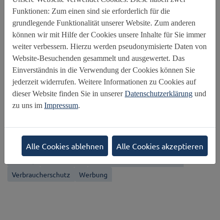
Funktionen: Zum einen sind sie erforderlich für die
grundlegende Funktionalität unserer Website. Zum anderen
Schlagworte
können wir mit Hilfe der Cookies unsere Inhalte für Sie immer
weiter verbessern. Hierzu werden pseudonymisierte Daten von
Altersgrenze
Barrierefreiheit
Cybergrooming
Website-Besuchenden gesammelt und ausgewertet. Das
Einverständnis in die Verwendung der Cookies können Sie
Cybermobbing
Darstellungen des sexuellen
jederzeit widerrufen. Weitere Informationen zu Cookies auf
Digital Parenting
Digitale Spiele
Gefährdete Kinder
dieser Website finden Sie in unserer
Datenschutzerklärung
und
Internet der Dinge
Internet Governance
Internetpolitik
zu uns im
Impressum
.
Jugendmedienschutz
Kindesmissbrauchs
Medienerziehung
Medienkompetenz
Mediennutzung durch Kinder
Privatsphäre
Profilbildung
Alle Cookies ablehnen
Alle Cookies akzeptieren
Sexting
Social Media
UN-Kinderrechtskonvention
Verbraucherschutz
Werbung