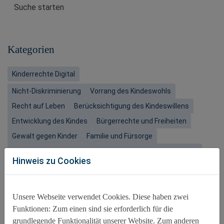
Kategorien
Kinderrechte Digital
Nicht-Diskriminierung
Vorrang des Kindeswohls
Recht auf Leben
Berücksichtigung des Kindeswillens
Entwicklung des Kindes
Bürgerrechte und Freiheiten
Gewalt gegen Kinder
Familie und Fürsorge
Kinder mit Behinderungen
Gesundheit und Wohlergehen
Hinweis zu Cookies
Bildung, Freizeit und Kultur
Besonderer Schutz
Unsere Webseite verwendet Cookies. Diese haben zwei
Schlagworte
Funktionen: Zum einen sind sie erforderlich für die
grundlegende Funktionalität unserer Website. Zum anderen