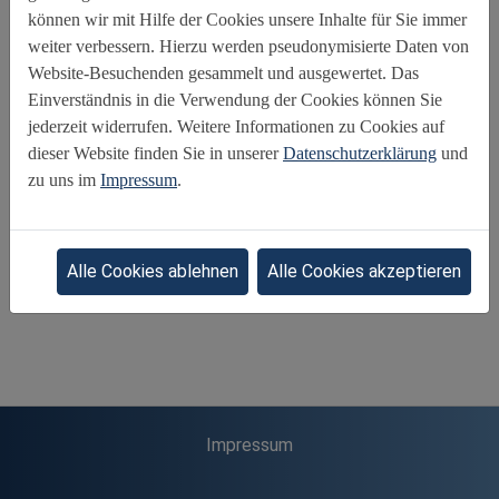
Altersgrenze
Barrierefreiheit
Cybergrooming
können wir mit Hilfe der Cookies unsere Inhalte für Sie immer
weiter verbessern. Hierzu werden pseudonymisierte Daten von
Cybermobbing
Darstellungen des sexuellen
Website-Besuchenden gesammelt und ausgewertet. Das
Digital Parenting
Digitale Spiele
Gefährdete Kinder
Einverständnis in die Verwendung der Cookies können Sie
Internet der Dinge
Internet Governance
Internetpolitik
jederzeit widerrufen. Weitere Informationen zu Cookies auf
Jugendmedienschutz
Kindesmissbrauchs
dieser Website finden Sie in unserer
Datenschutzerklärung
und
zu uns im
Impressum
.
Medienerziehung
Medienkompetenz
Mediennutzung durch Kinder
Privatsphäre
Profilbildung
Sexting
Social Media
UN-Kinderrechtskonvention
Alle Cookies ablehnen
Alle Cookies akzeptieren
Verbraucherschutz
Werbung
Impressum