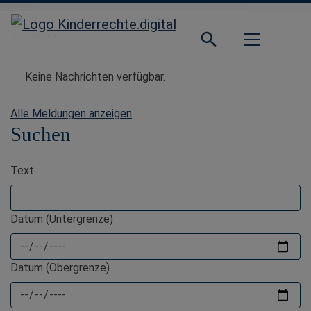
Direkt zur Hauptnavigation springen
Direkt zum Inhalt springen
Startseite
Fokus
Keine Nachrichten verfügbar.
Alle Meldungen anzeigen
Suchen
Text
Datum (Untergrenze)
Datum (Obergrenze)