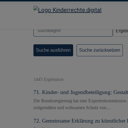
Direkt zur Hauptnavigation springen
Direkt zum Inhalt springen
Startseite
Suche
Suche zurücksetzen
1445 Ergebnisse:
71.
Kinder- und Jugendbeteiligung: Gestalt
Die Bundesregierung hat eine Expertenkommission zu
zeitgemäßen und wirksamen Schutz von…
72.
Gemeinsame Erklärung zu künstlicher I