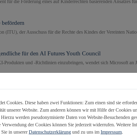
für die Förderung eines auf Kinderrechten basierenden Ansatzes für kü
e befördern
 (ITU), der Ausschuss für die Rechte des Kindes der Vereinten Natio
endliche für den AI Futures Youth Council
I-Produkten und -Richtlinien einzubringen, wendet sich Microsoft an J
hte digitale Angebote
e für Kinder- und Jugendmedienschutz (BzKJ) innovative digitale Ange
t Cookies. Diese haben zwei Funktionen: Zum einen sind sie erforderl
tät unserer Website. Zum anderen können wir mit Hilfe der Cookies uns
 im Internet
. Hierzu werden pseudonymisierte Daten von Website-Besuchenden ge
rt auf einer vergleichenden Analyse von Regulierungsvorschriften für 
e Verwendung der Cookies können Sie jederzeit widerrufen. Weitere I
 Sie in unserer
Datenschutzerklärung
und zu uns im
Impressum
.