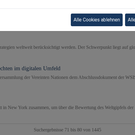
inhaltet aktualisierte Leitlinien für Regierungen und Unternehmen zur
Alle Cookies ablehnen
All
Strategien weltweit berücksichtigt werden. Der Schwerpunkt liegt auf g
echten im digitalen Umfeld
ersammlung der Vereinten Nationen dem Abschlussdokument der WSIS
tt in New York zusammen, um über die Bewertung des Weltgipfels der I
Suchergebnisse 71 bis 80 von 1445