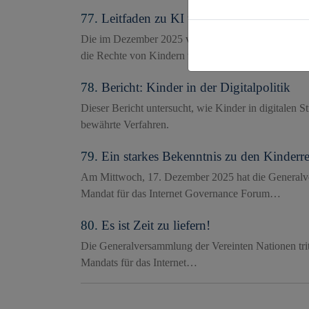
77.
Leitfaden zu KI und Kindern
Die im Dezember 2025 veröffentlichte Publikation be
die Rechte von Kindern wahren.
78.
Bericht: Kinder in der Digitalpolitik
Dieser Bericht untersucht, wie Kinder in digitalen 
bewährte Verfahren.
79.
Ein starkes Bekenntnis zu den Kinderr
Am Mittwoch, 17. Dezember 2025 hat die Generalv
Mandat für das Internet Governance Forum…
80.
Es ist Zeit zu liefern!
Die Generalversammlung der Vereinten Nationen tri
Mandats für das Internet…