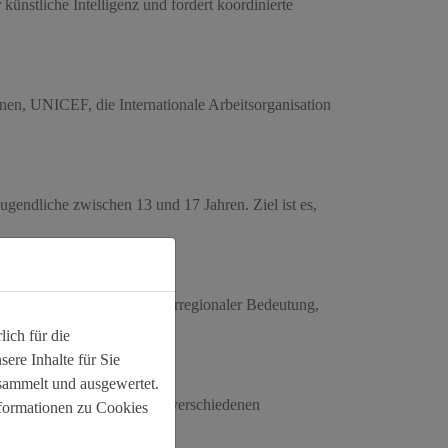
nstliche Intelligenz und fordert koordinierte
nen, UNICEF, die Internationale Arbeitsorganisation
ugendliche zwischen 13 und 17 Jahren. Ziel ist es,
bote und Maßnahmen mit überregionaler Bedeutung,
ich für die
ere Inhalte für Sie
sammelt und ausgewertet.
Online-Plattformen in sechs verschiedenen
nformationen zu Cookies