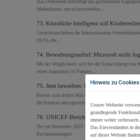
Das Dokument bekräftigt das gemeinsame Engagement 
Maßnahmen, um sicherzustellen,…
73.
Künstliche Intelligenz soll Kinderrecht
Gemeinsam haben die Internationalen Fernmeldeunion
(ILO), die…
74.
Bewerbungsaufruf: Microsoft sucht Jug
Mit der Möglichkeit, sich bei der Entwicklung von K
einen Jugendrat (AI Futures…
Hinweis zu Cookies
75.
Jetzt bewerben: BzKJ fördert kindgerec
Bereits zum dritten Mal fördert die Bundeszentral
die Kindern altersgerechte…
Unsere Webseite verwende
grundlegende Funktionali
76.
UNICEF-Bericht: Sicherheit für Kinder
immer weiter verbessern
Der im Dezember 2025 veröffentlichte Bericht basie
Das Einverständnis in di
Rechtsordnungen.
auf dieser Website finden